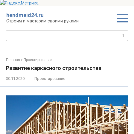
Перейти
hendmeid24.ru
к
Строим и мастерим своими руками
контенту
Поиск:
Главная
»
Проектирование
Развитие каркасного строительства
30.11.2020
Проектирование