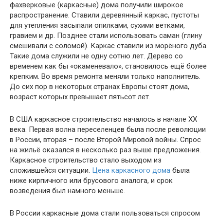
фахверковые (каркасные) дома получили широкое
распространение. Ставили деревянный каркас, пустоты
для утепления засыпали опилками, сухими ветками,
гравием и др. Позднее стали использовать саман (глину
смешивали с соломой). Каркас ставили из морёного дуба.
Такие дома служили не одну сотню лет. Дерево со
временем как бы «окаменевало», становилось ещё более
крепким. Во время ремонта меняли только наполнитель.
До сих пор в некоторых странах Европы стоят дома,
возраст которых превышает пятьсот лет.
В США каркасное строительство началось в начале XX
века. Первая волна переселенцев была после революции
в России, вторая – после Второй Мировой войны. Спрос
на жильё оказался в несколько раз выше предложения.
Каркасное строительство стало выходом из
сложившейся ситуации.
Цена каркасного дома
была
ниже кирпичного или брусового аналога, и срок
возведения был намного меньше.
В России каркасные дома стали пользоваться спросом