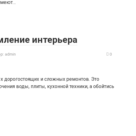
 имеют…
мление интерьера
р:
admin
0
ых дорогостоящих и сложных ремонтов. Это
чения воды, плиты, кухонной техники, а обойтись