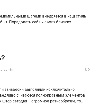
семимильными шагами внедряется в наш стиль
в быт. Порадовать себя и своих близких
ь?
р:
admin
0
или занавески выполняли исключительно
раведливо считаются полноправным элементов
 штор сегодня – огромное разнообразие, то…