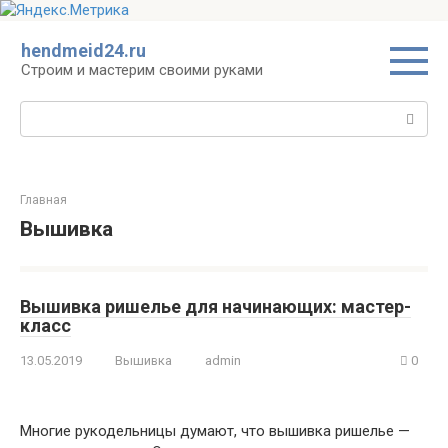
Перейти
hendmeid24.ru
к
Строим и мастерим своими руками
контенту
Поиск:
Главная
Вышивка
Вышивка ришелье для начинающих: мастер-
класс
13.05.2019
Вышивка
admin
0
Многие рукодельницы думают, что вышивка ришелье —