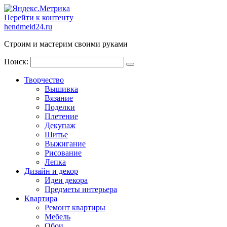
Перейти к контенту
hendmeid24.ru
Строим и мастерим своими руками
Поиск:
Творчество
Вышивка
Вязание
Поделки
Плетение
Декупаж
Шитье
Выжигание
Рисование
Лепка
Дизайн и декор
Идеи декора
Предметы интерьера
Квартира
Ремонт квартиры
Мебель
Обои