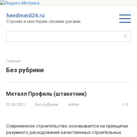
Перейти
hendmeid24.ru
к
Строим и мастерим своими руками
контенту
Поиск:
Главная
Без рубрики
Металл Профиль (штакетник)
22.03.2021
Без рубрики
admin
0
Современное строительство основывается на принципах
разумного расходования качественных строительных