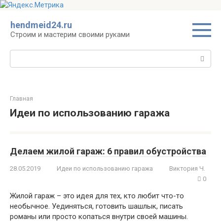
Перейти
hendmeid24.ru
к
Строим и мастерим своими руками
контенту
Поиск:
Главная
Идеи по использованию гаража
Делаем жилой гараж: 6 правил обустройства
28.05.2019
Идеи по использованию гаража
Виктория Ч.
0
Жилой гараж – это идея для тех, кто любит что-то
необычное. Уединяться, готовить шашлык, писать
романы или просто копаться внутри своей машины.