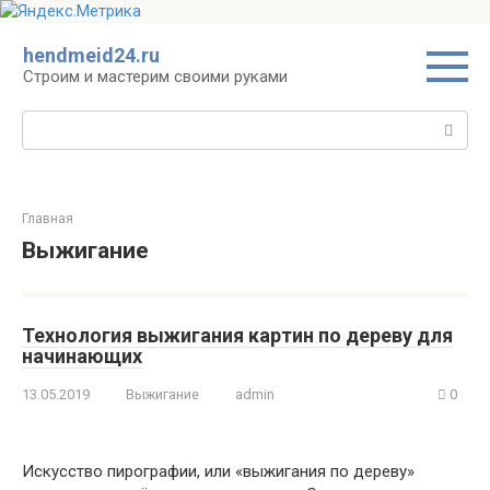
Перейти
hendmeid24.ru
к
Строим и мастерим своими руками
контенту
Поиск:
Главная
Выжигание
Технология выжигания картин по дереву для
начинающих
13.05.2019
Выжигание
admin
0
Искусство пирографии, или «выжигания по дереву»