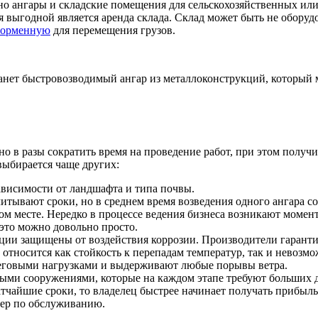
но ангары и складские помещения для сельскохозяйственных ил
 выгодной является аренда склада. Склад может быть не оборуд
форменную
для перемещения грузов.
нет быстровозводимый ангар из металлоконструкций, который 
о в разы сократить время на проведение работ, при этом получи
выбирается чаще других:
ависимости от ландшафта и типа почвы.
тывают сроки, но в среднем время возведения одного ангара со
м месте. Нередко в процессе ведения бизнеса возникают момент
 это можно довольно просто.
ции защищены от воздействия коррозии. Производители гарантир
относится как стойкость к перепадам температур, так и невозм
неговыми нагрузками и выдерживают любые порывы ветра.
ьными сооружениями, которые на каждом этапе требуют больших
тчайшие сроки, то владелец быстрее начинает получать прибыль,
мер по обслуживанию.