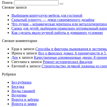
Поиск:
Свежие записи
Выбираем корпусную мебель для гостиной
Скрытый плинтус — декор современного дизайна
Что лучше – керамическая черепица или металлочерепиц
Санки для детей: выбираем правильно оптимальный вари
Как сделать мыло ручной работы в домашних условиях
Свежие комментарии
Ерда
к записи
Способы и факторы выживания в экстрема
Ирина
к записи
Все о финских домах: 6 преимуществ и 5
Ден
к записи
Качественные алюминиевые двери: 8 преи
Светлана
к записи
Ремонт исторических фасадов
Евгений
к записи
Строительство ледяной хижины из сне
Рубрики
Без рубрики
Беседка
Виды гаражей
Водоемы
Ворота и заборы
Ворота и замки