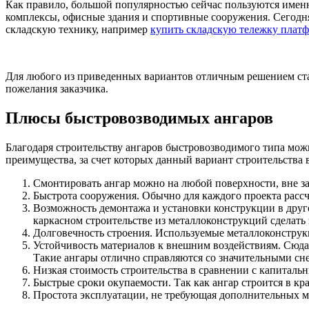
Как правило, большой популярностью сейчас пользуются имен
комплексы, офисные здания и спортивные сооружения. Сегодня
складскую технику, например
купить складскую тележку плат
Для любого из приведенных вариантов отличным решением ста
пожелания заказчика.
Плюсы быстровозводимых ангаров
Благодаря строительству ангаров быстровозводимого типа можн
преимущества, за счет которых данный вариант строительства 
Смонтировать ангар можно на любой поверхности, вне з
Быстрота сооружения. Обычно для каждого проекта рассчи
Возможность демонтажа и установки конструкции в друго
каркасном строительстве из металлоконструкций сделать
Долговечность строения. Используемые металлоконструк
Устойчивость материалов к внешним воздействиям. Сюда 
Такие ангары отлично справляются со значительными с
Низкая стоимость строительства в сравнении с капитал
Быстрые сроки окупаемости. Так как ангар строится в кра
Простота эксплуатации, не требующая дополнительных 