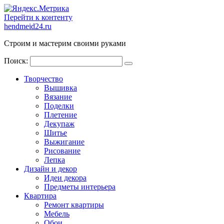
Перейти к контенту
hendmeid24.ru
Строим и мастерим своими руками
Поиск:
Творчество
Вышивка
Вязание
Поделки
Плетение
Декупаж
Шитье
Выжигание
Рисование
Лепка
Дизайн и декор
Идеи декора
Предметы интерьера
Квартира
Ремонт квартиры
Мебель
Обои