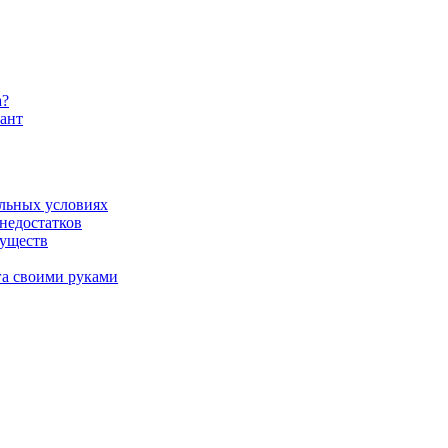
а?
ант
льных условиях
 недостатков
муществ
га своими руками