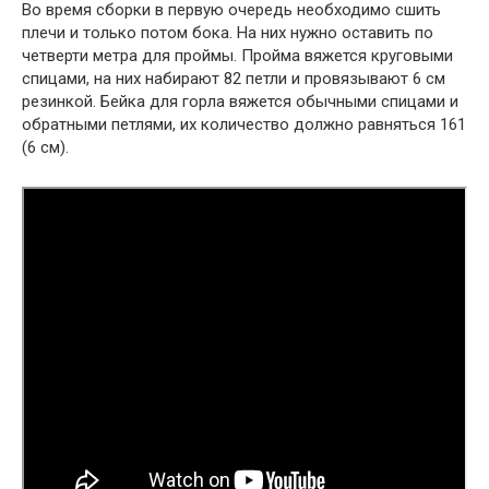
Во время сборки в первую очередь необходимо сшить
плечи и только потом бока. На них нужно оставить по
четверти метра для проймы. Пройма вяжется круговыми
спицами, на них набирают 82 петли и провязывают 6 см
резинкой. Бейка для горла вяжется обычными спицами и
обратными петлями, их количество должно равняться 161
(6 см).