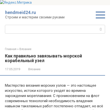
Перейти
hendmeid24.ru
к
Строим и мастерим своими руками
контенту
Поиск:
Главная
»
Вязание
Как правильно завязывать морской
корабельный узел
17.05.2019
Вязание
Мастерство вязания морских узлов — это настоящее
искусство, истоки которого уходят во времена
зарождения мореплавания. С проникновением на флот
современных технологий необходимость владения
навыком такелажных работ постепенно отпадает, но всё