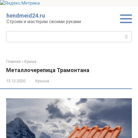
Перейти
hendmeid24.ru
к
Строим и мастерим своими руками
контенту
Поиск:
Главная
»
Крыша
Металлочерепица Трамонтана
13.12.2020
Крыша