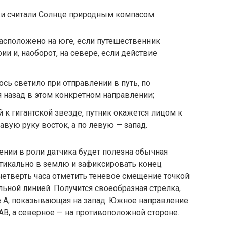
расположено на юге, если путешественник
и и, наоборот, на севере, если действие
сь светило при отправлении в путь, по
 назад в этом конкретном направлении;
й к гигантской звезде, путник окажется лицом к
равую руку восток, а по левую — запад.
нии в роли датчика будет полезна обычная
ртикально в землю и зафиксировать конец
 четверть часа отметить теневое смещение точкой
ьной линией. Получится своеобразная стрелка,
е А, показывающая на запад. Южное направление
АВ, а северное — на противоположной стороне.