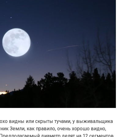
лохо видны или скрыты тучами, у выживальщика
тник Земли, как правило, очень хорошо видно,
 Предполагаемый диаметр делят на 12 сегментов