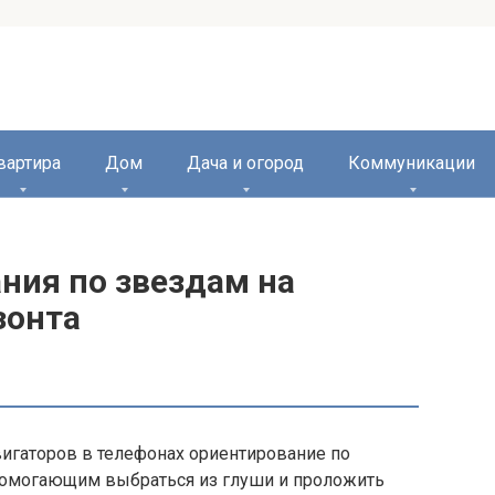
вартира
Дом
Дача и огород
Коммуникации
ния по звездам на
зонта
вигаторов в телефонах ориентирование по
омогающим выбраться из глуши и проложить