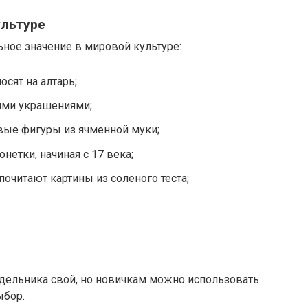
ультуре
ьное значение в мировой культуре:
сят на алтарь;
ими украшениями;
вые фигуры из ячменной муки;
нетки, начиная с 17 века;
очитают картины из соленого теста;
одельника свой, но новичкам можно использовать
ыбор.