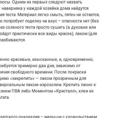
плюсы. Одним из первых следуют назвать
 наверняка у каждой хозяйки дома найдутся
теста. Материал легко смыть, пятен не остается,
к попробует поделку на вкус – опасности нет (без
 из соленого теста просто сушить (в духовке или
ойдут практически все виды красок), лаком (для
 разбиваются.
енно красивые, изысканные, и, одновременно,
ребуется примерно два дня, зависимо от
личия свободного времени. После покраски
одимо «закрепить» — лаком прозрачным для
версальным лаком-аэрозолем. Крепить панно к
леем ПВА либо Моментом «Кристалл», клеи из
тата.
я детского рукоделия – малыши с удовольствием